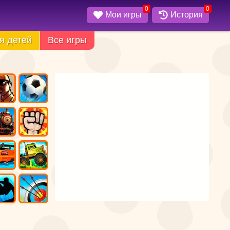
0
0
Мои игры
История
я детей
Все игры