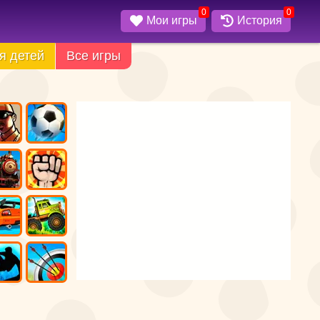
0
0
Мои игры
История
я детей
Все игры