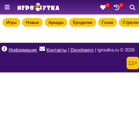
0
0
Игры
Новые
Аркады
Бродилки
Гонки
Стреля
Информация
Контакты
|
Developers
| igroutka.ru © 2026
12+