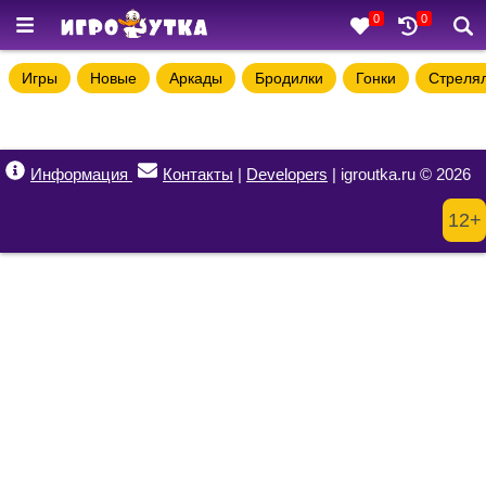
0
0
Игры
Новые
Аркады
Бродилки
Гонки
Стреля
Информация
Контакты
|
Developers
| igroutka.ru © 2026
12+