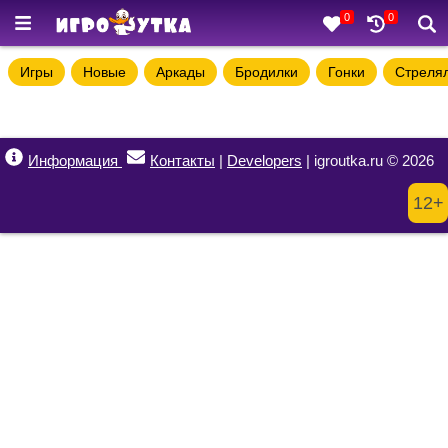
0
0
Игры
Новые
Аркады
Бродилки
Гонки
Стреля
Информация
Контакты
|
Developers
| igroutka.ru © 2026
12+