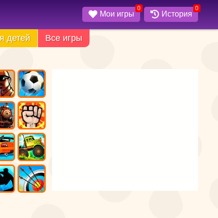
0
0
Мои игры
История
я детей
Все игры