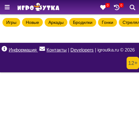
0
0
Игры
Новые
Аркады
Бродилки
Гонки
Стреля
Информация
Контакты
|
Developers
| igroutka.ru © 2026
12+