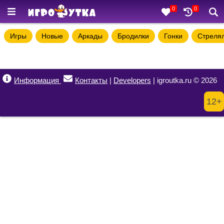
0
0
Игры
Новые
Аркады
Бродилки
Гонки
Стреля
Информация
Контакты
|
Developers
| igroutka.ru © 2026
12+