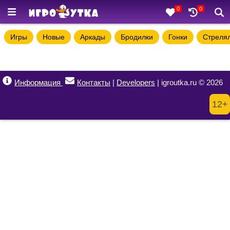
0
0
Игры
Новые
Аркады
Бродилки
Гонки
Стреля
Информация
Контакты
|
Developers
| igroutka.ru © 2026
12+