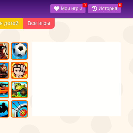
0
0
Мои игры
История
я детей
Все игры