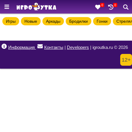
0
0
Игры
Новые
Аркады
Бродилки
Гонки
Стреля
Информация
Контакты
|
Developers
| igroutka.ru © 2026
12+