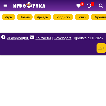
0
0
Игры
Новые
Аркады
Бродилки
Гонки
Стреля
Информация
Контакты
|
Developers
| igroutka.ru © 2026
12+