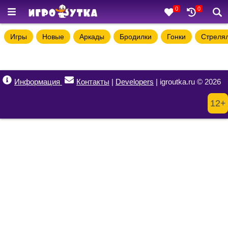
0
0
Игры
Новые
Аркады
Бродилки
Гонки
Стреля
Информация
Контакты
|
Developers
| igroutka.ru © 2026
12+