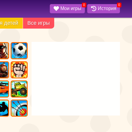
0
0
Мои игры
История
я детей
Все игры