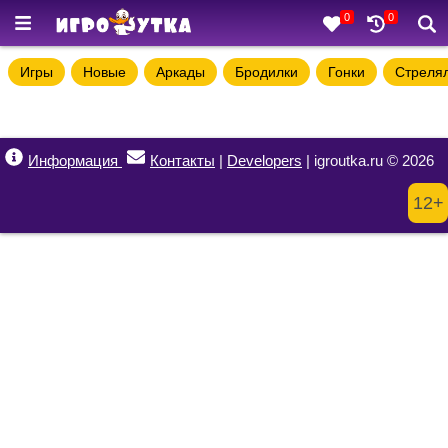
0
0
Игры
Новые
Аркады
Бродилки
Гонки
Стреля
Информация
Контакты
|
Developers
| igroutka.ru © 2026
12+