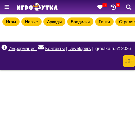
0
0
Игры
Новые
Аркады
Бродилки
Гонки
Стреля
Информация
Контакты
|
Developers
| igroutka.ru © 2026
12+