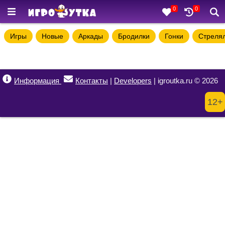
0
0
Игры
Новые
Аркады
Бродилки
Гонки
Стреля
Информация
Контакты
|
Developers
| igroutka.ru © 2026
12+