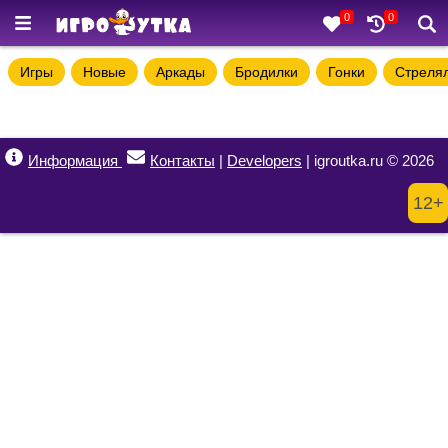
0
0
Игры
Новые
Аркады
Бродилки
Гонки
Стреля
Информация
Контакты
|
Developers
| igroutka.ru © 2026
12+