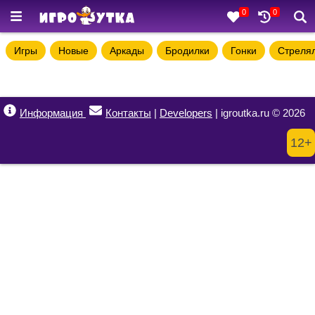
0
0
Игры
Новые
Аркады
Бродилки
Гонки
Стреля
Информация
Контакты
|
Developers
| igroutka.ru © 2026
12+