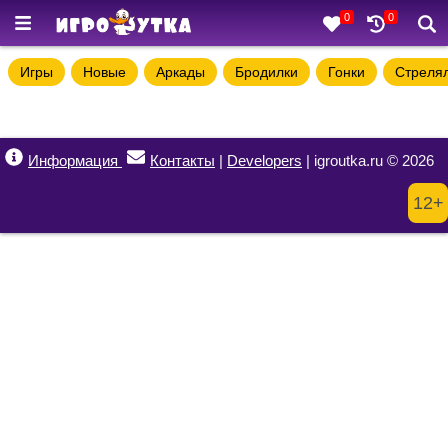
0
0
Игры
Новые
Аркады
Бродилки
Гонки
Стреля
Информация
Контакты
|
Developers
| igroutka.ru © 2026
12+