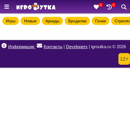
0
0
Игры
Новые
Аркады
Бродилки
Гонки
Стреля
Информация
Контакты
|
Developers
| igroutka.ru © 2026
12+