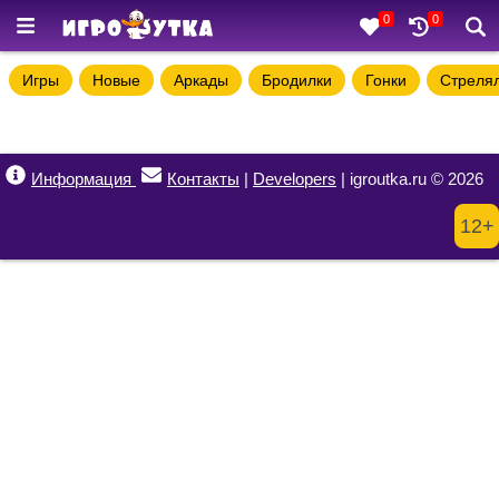
0
0
Игры
Новые
Аркады
Бродилки
Гонки
Стреля
Информация
Контакты
|
Developers
| igroutka.ru © 2026
12+