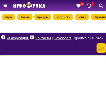
0
0
Игры
Новые
Аркады
Бродилки
Гонки
Стреля
Информация
Контакты
|
Developers
| igroutka.ru © 2026
12+