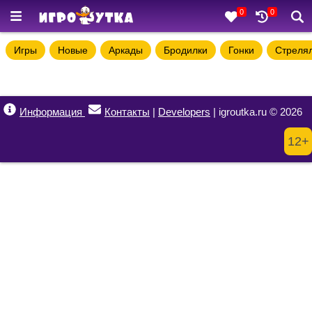
0
0
Игры
Новые
Аркады
Бродилки
Гонки
Стреля
Информация
Контакты
|
Developers
| igroutka.ru © 2026
12+