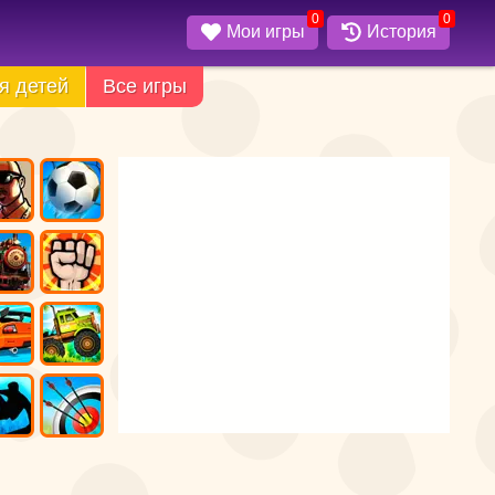
0
0
Мои игры
История
я детей
Все игры