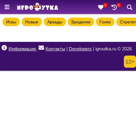
0
0
Игры
Новые
Аркады
Бродилки
Гонки
Стреля
Информация
Контакты
|
Developers
| igroutka.ru © 2026
12+