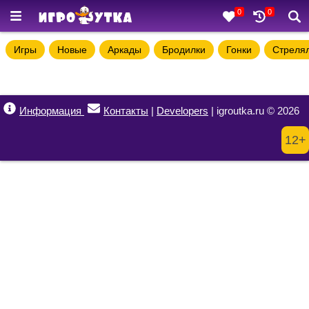
0
0
Игры
Новые
Аркады
Бродилки
Гонки
Стреля
Информация
Контакты
|
Developers
| igroutka.ru © 2026
12+