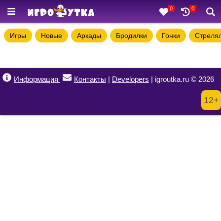
0
0
Игры
Новые
Аркады
Бродилки
Гонки
Стреля
Информация
Контакты
|
Developers
| igroutka.ru © 2026
12+