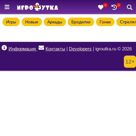
0
0
Игры
Новые
Аркады
Бродилки
Гонки
Стреля
Информация
Контакты
|
Developers
| igroutka.ru © 2026
12+