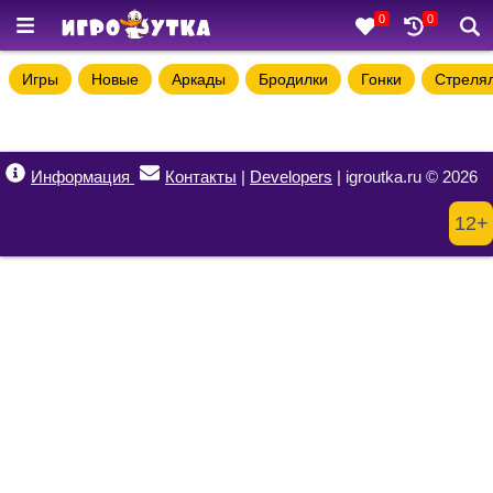
0
0
Игры
Новые
Аркады
Бродилки
Гонки
Стреля
Информация
Контакты
|
Developers
| igroutka.ru © 2026
12+