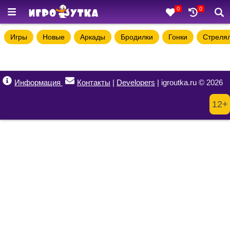
0
0
Игры
Новые
Аркады
Бродилки
Гонки
Стреля
Информация
Контакты
|
Developers
| igroutka.ru © 2026
12+