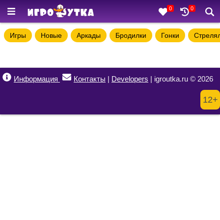
0
0
Игры
Новые
Аркады
Бродилки
Гонки
Стреля
Информация
Контакты
|
Developers
| igroutka.ru © 2026
12+