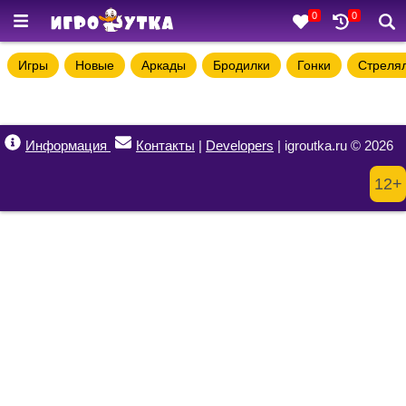
0
0
Игры
Новые
Аркады
Бродилки
Гонки
Стреля
Информация
Контакты
|
Developers
| igroutka.ru © 2026
12+