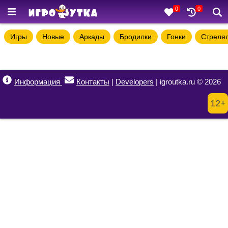
0
0
Игры
Новые
Аркады
Бродилки
Гонки
Стреля
Информация
Контакты
|
Developers
| igroutka.ru © 2026
12+