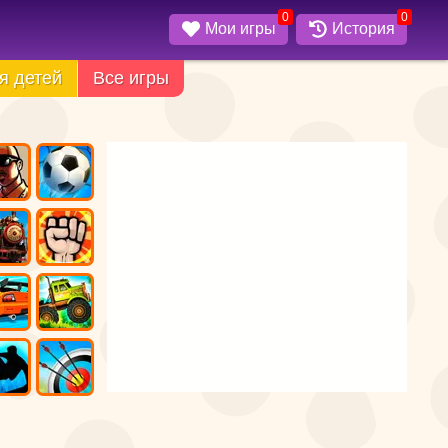
0
0
Мои игры
История
я детей
Все игры