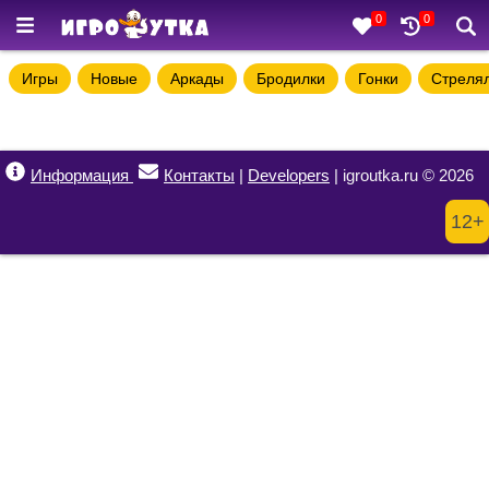
0
0
Игры
Новые
Аркады
Бродилки
Гонки
Стреля
Информация
Контакты
|
Developers
| igroutka.ru © 2026
12+