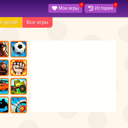
0
0
Мои игры
История
я детей
Все игры