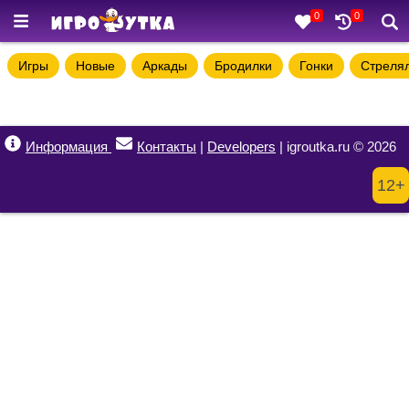
0
0
Игры
Новые
Аркады
Бродилки
Гонки
Стреля
Информация
Контакты
|
Developers
| igroutka.ru © 2026
12+