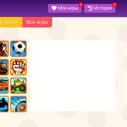
0
0
Мои игры
История
я детей
Все игры