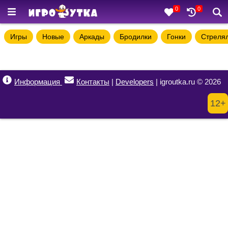
0
0
Игры
Новые
Аркады
Бродилки
Гонки
Стреля
Информация
Контакты
|
Developers
| igroutka.ru © 2026
12+