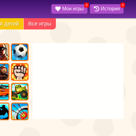
0
0
Мои игры
История
я детей
Все игры