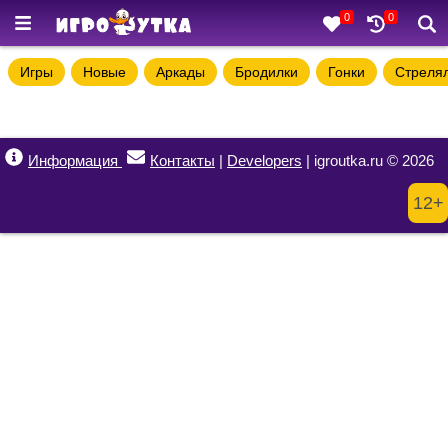
0
0
Игры
Новые
Аркады
Бродилки
Гонки
Стреля
Информация
Контакты
|
Developers
| igroutka.ru © 2026
12+