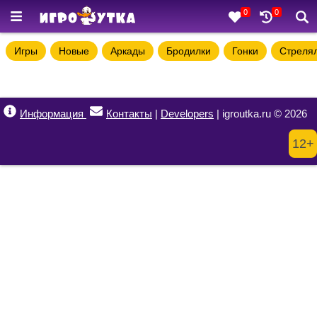
0
0
Игры
Новые
Аркады
Бродилки
Гонки
Стреля
Информация
Контакты
|
Developers
| igroutka.ru © 2026
12+