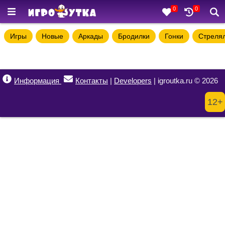
0
0
Игры
Новые
Аркады
Бродилки
Гонки
Стреля
Информация
Контакты
|
Developers
| igroutka.ru © 2026
12+