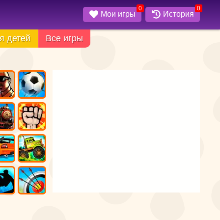
0
0
Мои игры
История
я детей
Все игры