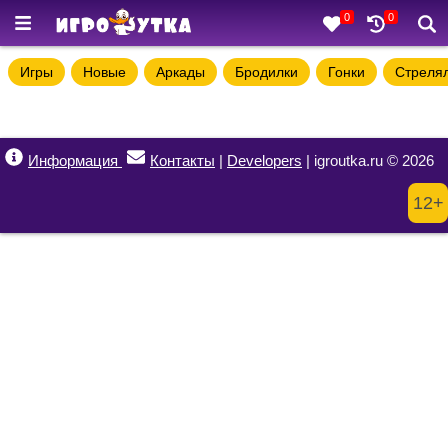
0
0
Игры
Новые
Аркады
Бродилки
Гонки
Стреля
Информация
Контакты
|
Developers
| igroutka.ru © 2026
12+