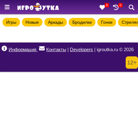
0
0
Игры
Новые
Аркады
Бродилки
Гонки
Стреля
Информация
Контакты
|
Developers
| igroutka.ru © 2026
12+