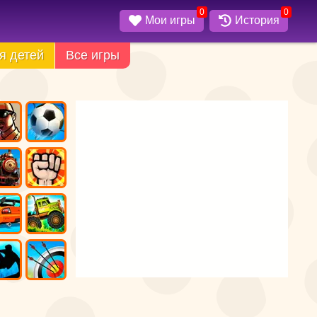
0
0
Мои игры
История
я детей
Все игры