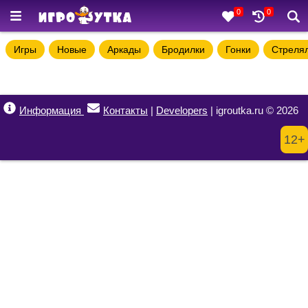
0
0
Игры
Новые
Аркады
Бродилки
Гонки
Стреля
Информация
Контакты
|
Developers
| igroutka.ru © 2026
12+