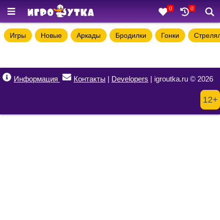
0
0
Игры
Новые
Аркады
Бродилки
Гонки
Стреля
Информация
Контакты
|
Developers
| igroutka.ru © 2026
12+